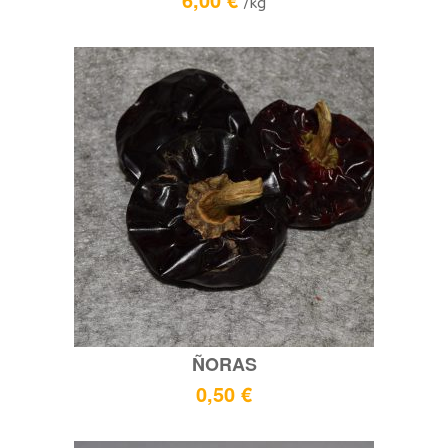
/kg
ÑORAS
0,50
€