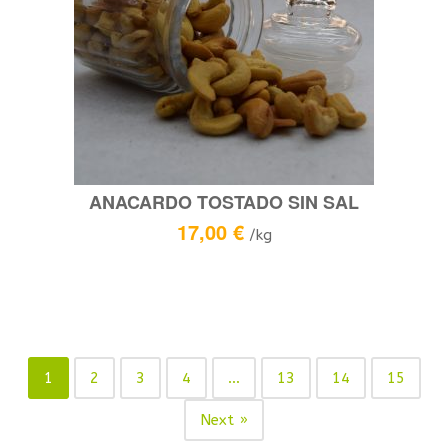
ANACARDO TOSTADO SIN SAL
17,00
€
/kg
1
2
3
4
…
13
14
15
Next »