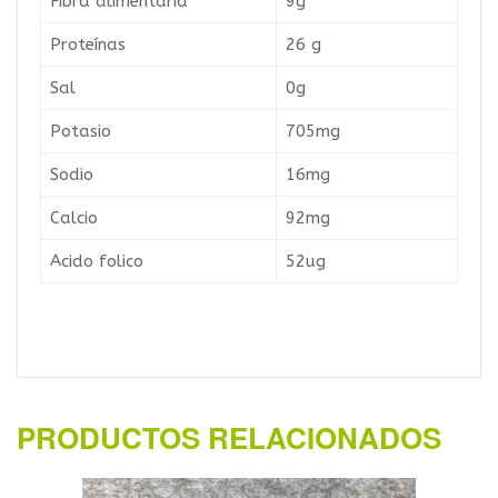
Fibra alimentaria
9g
Proteínas
26 g
Sal
0g
Potasio
705mg
Sodio
16mg
Calcio
92mg
Acido folico
52ug
PRODUCTOS RELACIONADOS