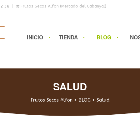
52 38
Frutos Secos Alfon (Mercado del Cabanyal)
INICIO
TIENDA
BLOG
NO
SALUD
Frutos Secos Alfon
>
BLOG
>
Salud