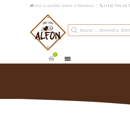
Haz tu pedido online o llámanos
(+34) 744 45 
0