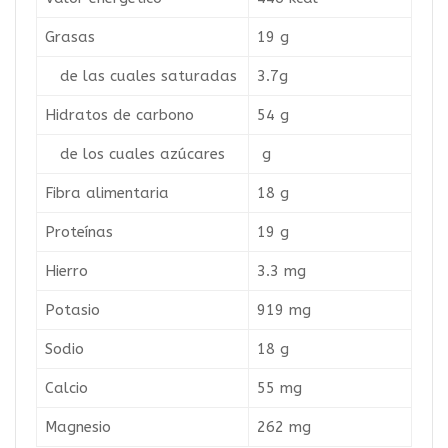
Grasas
19 g
de las cuales saturadas
3.7g
Hidratos de carbono
54 g
de los cuales azúcares
g
Fibra alimentaria
18 g
Proteínas
19 g
Hierro
3.3 mg
Potasio
919 mg
Sodio
18 g
Calcio
55 mg
Magnesio
262 mg