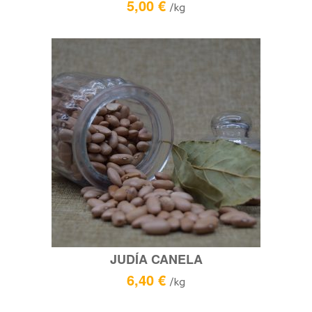
5,00
€
/kg
JUDÍA CANELA
6,40
€
/kg